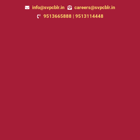
Skip
info@svpcblr.in
careers@svpcblr.in
to
9513665888 | 9513114448
content