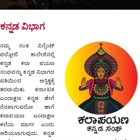
ಕನ್ನಡ ವಿಭಾಗ
ನಮ್ಮ ಸಂತ ವಿನ್ಸೆಂಟ್
ಪಲ್ಲೋಟಿ ಕಾಲೇಜಿನಲ್ಲಿ
ಕನ್ನಡ ಕಲಾ ಪಯಣ
ಸಂಘವನ್ನು ಕನ್ನಡ ವಿಭಾಗದ
ವತಿಯಿಂದ ಅಸ್ತಿತ್ವಕ್ಕೆ
ತರಲಾಯಿತು. ಕರ್ನಾಟಕ
ಎಂದಾಕ್ಷಣ ಕನ್ನಡ ಹೇಗೆ
ನೆನಪಾಗುವದೋ ಹಾಗೆ
ಕಲಾಪಯಣ ಎಂದಾಕ್ಷಣ
ಕಲೆಯ ಮಾರ್ಗ ಎಂದು
ಅರಿಯಲಾಗುವುದು. ಕನ್ನಡ