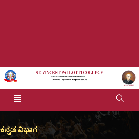
ST. VINCENT PALLOTTI COLLEGE
Affiliated to Bengaluru North University & Approved by AICTE
Chelikere, Kalyan Nagar, Bangalore - 560 043
Menu
ಕನ್ನಡ ವಿಭಾಗ